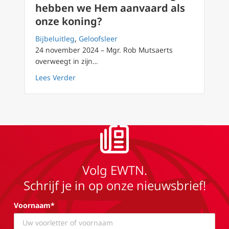
hebben we Hem aanvaard als
onze koning?
Bijbeluitleg
,
Geloofsleer
24 november 2024 – Mgr. Rob Mutsaerts
overweegt in zijn…
about Podcast 197 Christus Koning: hebben
Lees Verder
Volg EWTN.
Schrijf je in op onze nieuwsbrief!
Voornaam*