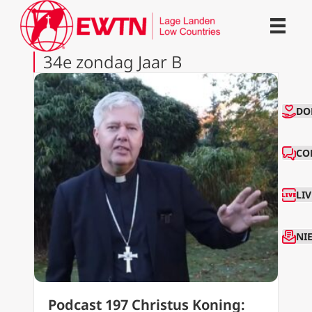
34e zondag Jaar B
CO
DO
CO
LI
NI
Podcast 197 Christus Koning: