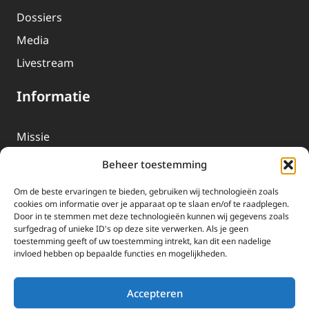
Dossiers
Media
Livestream
Informatie
Missie
Over EWTN
Beheer toestemming
Geschiedenis
Om de beste ervaringen te bieden, gebruiken wij technologieën zoals
EWTN-Team
cookies om informatie over je apparaat op te slaan en/of te raadplegen.
Door in te stemmen met deze technologieën kunnen wij gegevens zoals
Organisatiegegevens
surfgedrag of unieke ID's op deze site verwerken. Als je geen
toestemming geeft of uw toestemming intrekt, kan dit een nadelige
invloed hebben op bepaalde functies en mogelijkheden.
Doneren
EWTN wordt uitsluitend gefinancierd door uw donaties.
Accepteren
Wij ontvangen bewust geen advertentie-inkomsten of