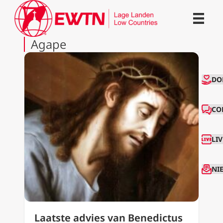
Agape
CO
DO
CO
LI
NI
Laatste advies van Benedictus