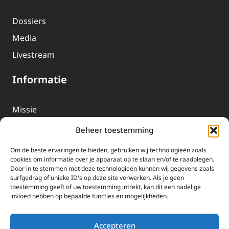
Dossiers
Media
Livestream
Informatie
Missie
Over EWTN
Beheer toestemming
Geschiedenis
Om de beste ervaringen te bieden, gebruiken wij technologieën zoals
EWTN-Team
cookies om informatie over je apparaat op te slaan en/of te raadplegen.
Door in te stemmen met deze technologieën kunnen wij gegevens zoals
Organisatiegegevens
surfgedrag of unieke ID's op deze site verwerken. Als je geen
toestemming geeft of uw toestemming intrekt, kan dit een nadelige
invloed hebben op bepaalde functies en mogelijkheden.
Doneren
EWTN wordt uitsluitend gefinancierd door uw donaties.
Accepteren