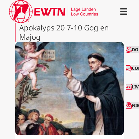
Apokalyps 20 7-10 Gog en
Majog
CO
DO
CO
LI
NI