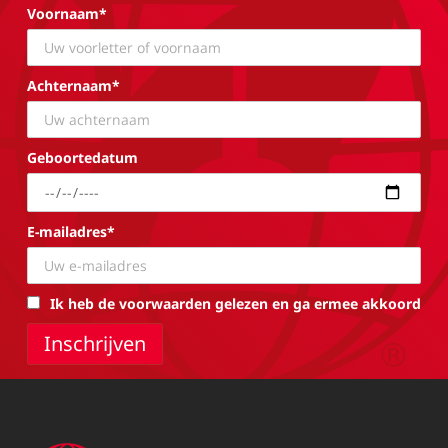
Voornaam*
Achternaam*
Geboortedatum
E-mailadres*
Ik heb de voorwaarden gelezen en ga ermee akkoord