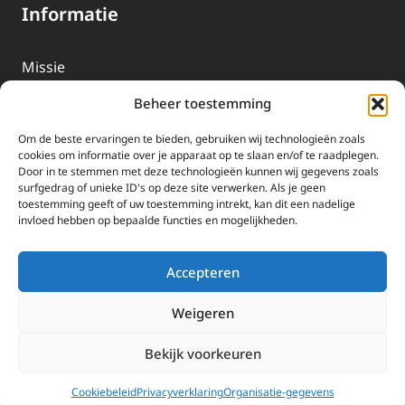
Informatie
Missie
Over EWTN
Beheer toestemming
Geschiedenis
Om de beste ervaringen te bieden, gebruiken wij technologieën zoals
EWTN-Team
cookies om informatie over je apparaat op te slaan en/of te raadplegen.
Door in te stemmen met deze technologieën kunnen wij gegevens zoals
Organisatiegegevens
surfgedrag of unieke ID's op deze site verwerken. Als je geen
toestemming geeft of uw toestemming intrekt, kan dit een nadelige
invloed hebben op bepaalde functies en mogelijkheden.
Doneren
EWTN wordt uitsluitend gefinancierd door uw donaties.
Accepteren
Wij ontvangen bewust geen advertentie-inkomsten of
kerkelijke financiele ondersteuning.
Weigeren
Doneren
Bekijk voorkeuren
2025 EWTN Lage Landen | Katholieke Media | © Stichting EWTN Lage
Landen |
Cookies
|
Privacyverklaring
Cookiebeleid
Privacyverklaring
Organisatie-gegevens