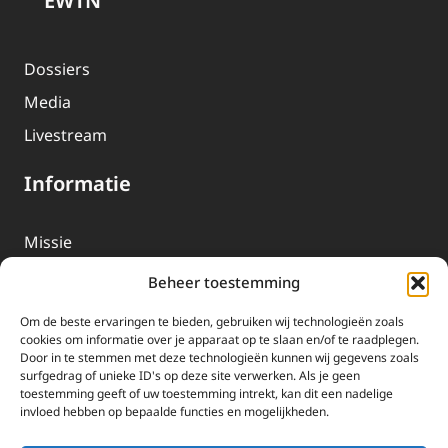
EWTN
Dossiers
Media
Livestream
Informatie
Missie
Over EWTN
Beheer toestemming
Geschiedenis
Om de beste ervaringen te bieden, gebruiken wij technologieën zoals
EWTN-Team
cookies om informatie over je apparaat op te slaan en/of te raadplegen.
Door in te stemmen met deze technologieën kunnen wij gegevens zoals
Organisatiegegevens
surfgedrag of unieke ID's op deze site verwerken. Als je geen
toestemming geeft of uw toestemming intrekt, kan dit een nadelige
invloed hebben op bepaalde functies en mogelijkheden.
Doneren