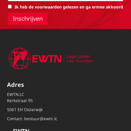
Ik heb de voorwaarden gelezen en ga ermee akkoord
Adres
EWTN.LC
Kerkstraat 95
5061 EH Oisterwijk
Contact:
bestuur@ewtn.lc