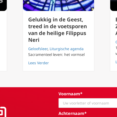
Gelukkig in de Geest,
treed in de voetsporen
van de heilige Filippus
Neri
Geloofsleer
,
Liturgische agenda
Sacramenteel leven: het vormsel
 44 Getuigenis van de verrijzenis
about Gelukkig in de Geest, treed in de
Lees Verder
Voornaam*
Achternaam*