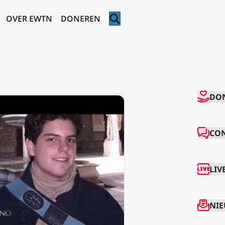
ZOEKEN
OVER EWTN
DONEREN
CO
DO
CO
LIV
NIE