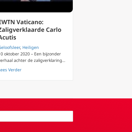
EWTN Vaticano:
Zaligverklaarde Carlo
Acutis
Geloofsleer
,
Heiligen
10 oktober 2020 – Een bijzonder
verhaal achter de zaligverklaring…
about EWTN Vaticano: Zaligverklaarde Carlo Acutis
Lees Verder
 voetsporen van de heilige Filippus Neri