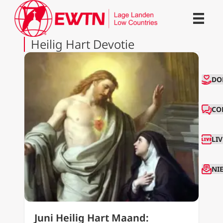
Heilig Hart Devotie
CO
DO
CO
LI
NI
Juni Heilig Hart Maand: