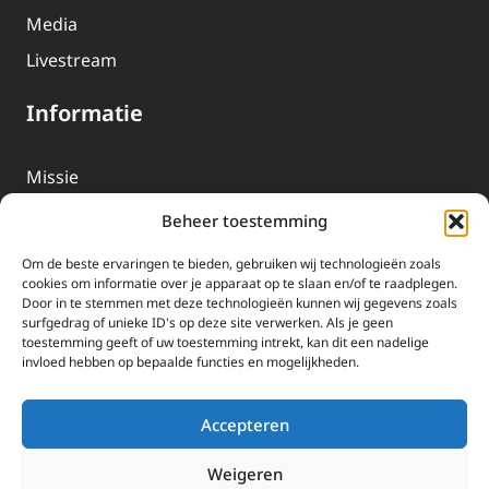
Media
Livestream
Informatie
Missie
Over EWTN
Beheer toestemming
Geschiedenis
Om de beste ervaringen te bieden, gebruiken wij technologieën zoals
EWTN-Team
cookies om informatie over je apparaat op te slaan en/of te raadplegen.
Door in te stemmen met deze technologieën kunnen wij gegevens zoals
Organisatiegegevens
surfgedrag of unieke ID's op deze site verwerken. Als je geen
toestemming geeft of uw toestemming intrekt, kan dit een nadelige
invloed hebben op bepaalde functies en mogelijkheden.
Doneren
EWTN wordt uitsluitend gefinancierd door uw donaties.
Accepteren
Wij ontvangen bewust geen advertentie-inkomsten of
kerkelijke financiele ondersteuning.
Weigeren
Doneren