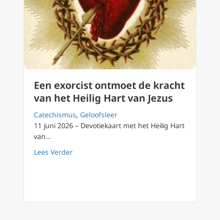
Een exorcist ontmoet de kracht
van het Heilig Hart van Jezus
Catechismus
,
Geloofsleer
11 juni 2026 – Devotiekaart met het Heilig Hart
van…
about Een exorcist ontmoet de kracht van het
Lees Verder