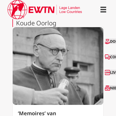
Koude Oorlog
CO
DO
CO
LI
NI
‘Memoires’ van