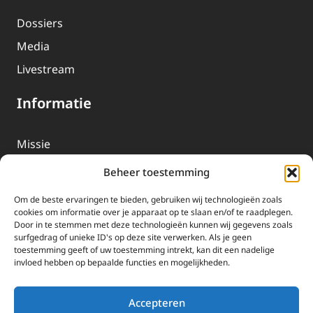
Dossiers
Media
Livestream
Informatie
Missie
Over EWTN
Beheer toestemming
Geschiedenis
Om de beste ervaringen te bieden, gebruiken wij technologieën zoals
EWTN-Team
cookies om informatie over je apparaat op te slaan en/of te raadplegen.
Door in te stemmen met deze technologieën kunnen wij gegevens zoals
Organisatiegegevens
surfgedrag of unieke ID's op deze site verwerken. Als je geen
toestemming geeft of uw toestemming intrekt, kan dit een nadelige
invloed hebben op bepaalde functies en mogelijkheden.
Doneren
EWTN wordt uitsluitend gefinancierd door uw donaties.
Accepteren
Wij ontvangen bewust geen advertentie-inkomsten of