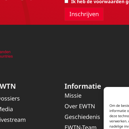
Ik heb de voorwaarden g
EWTN
Informatie
Missie
ossiers
Over EWTN
Om de beste
edia
informatie 
Geschiedenis
deze techno
ivestream
verwerken. 
EWTN-Team
nadelige in