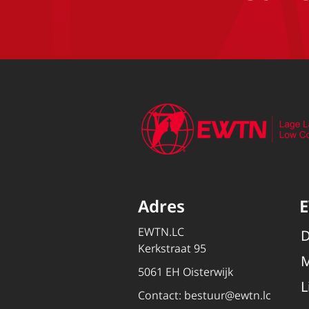
Adres
EWTN.LC
D
Kerkstraat 95
M
5061 EH Oisterwijk
L
Contact:
bestuur@ewtn.lc