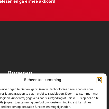
elezen en ga ermee akkoord
Doneren
Beheer toestemming
EWTN wordt uitsluitend
gefinancierd door uw donaties.
 ervaringen te bieden, gebruiken wij technologieën zoals cookies om
over je apparaat op te slaan en/of te raadplegen. Door in te stemmen met
Wij ontvangen bewust geen
logieën kunnen wij gegevens zoals surfgedrag of unieke ID's op deze site
advertentie-inkomsten of
Als je geen toestemming geeft of uw toestemming intrekt, kan dit een
kerkelijke financiele
vloed hebben op bepaalde functies en mogelijkheden.