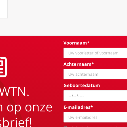
e genezingsmis voor een gebroken wereld
Voornaam*
Achternaam*
Geboortedatum
EWTN.
in op onze
E-mailadres*
brief!