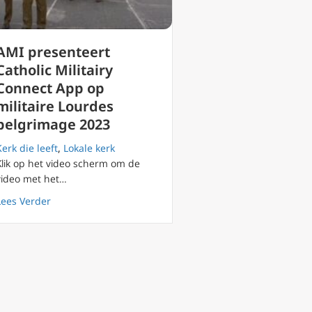
AMI presenteert
Catholic Militairy
Connect App op
militaire Lourdes
pelgrimage 2023
Kerk die leeft
,
Lokale kerk
Klik op het video scherm om de
video met het…
e onbevlekte ontvangenis passend was voor de verlossing
about AMI presenteert Catholic Militairy Connect App o
Lees Verder