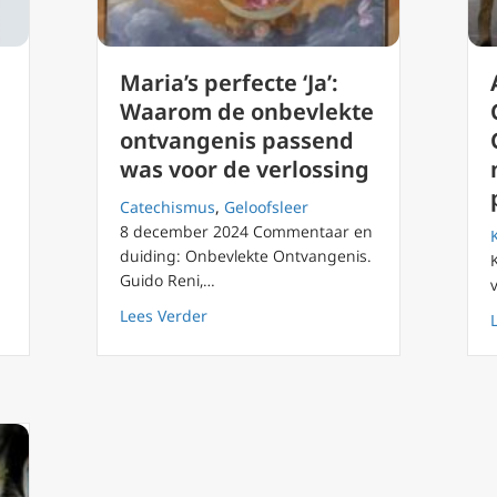
Maria’s perfecte ‘Ja’:
Waarom de onbevlekte
ontvangenis passend
was voor de verlossing
Catechismus
,
Geloofsleer
8 december 2024 Commentaar en
duiding: Onbevlekte Ontvangenis.
 vindt weg van geloof in Lourdes
Guido Reni,…
about Maria’s perfecte ‘Ja’: Waarom d
Lees Verder