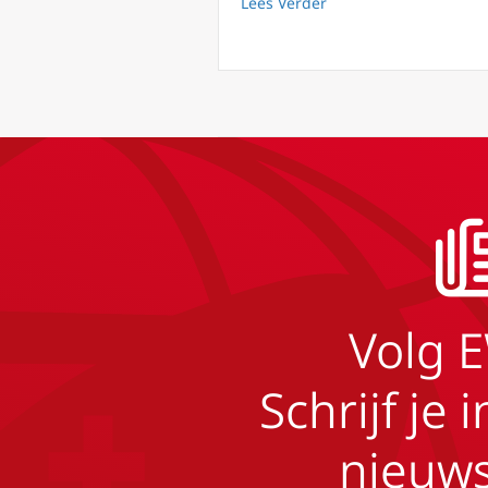
about Lourdes: nieuw
Lees Verder
Volg 
Schrijf je 
nieuws