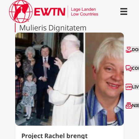
Mulieris Dignitatem
CO
DO
CO
LI
NI
Project Rachel brengt