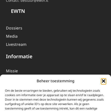
Contact:
bestuur@ewtn.lc
EWTN
Dossiers
Media
Livestream
Informatie
Missie
Over EWTN
Beheer toestemming
Geschiedenis
Om de beste ervaringen te bieden, gebruiken wij technologieën zoals
EWTN-Team
cookies om informatie over je apparaat op te slaan en/of te raadplegen.
Door in te stemmen met deze technologieën kunnen wij gegevens zoals
Organisatiegegevens
surfgedrag of unieke ID's op deze site verwerken. Als je geen
toestemming geeft of uw toestemming intrekt, kan dit een nadelige