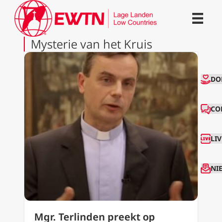
Mysterie van het Kruis
CO
DO
CO
LI
NI
Mgr. Terlinden preekt op