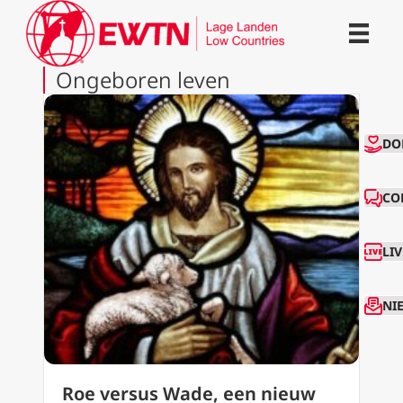
Ongeboren leven
CO
DO
CO
LI
NI
Roe versus Wade, een nieuw