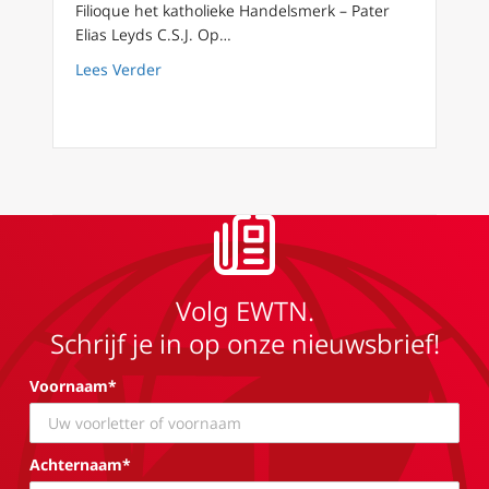
Filioque het katholieke Handelsmerk – Pater
Elias Leyds C.S.J. Op…
about FilioQue 46 – Fighting for reality: wa
Lees Verder
Volg EWTN.
Schrijf je in op onze nieuwsbrief!
Voornaam*
Achternaam*