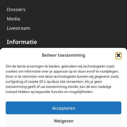
Dossiers
Media
Livestream
Informatie
Beheer toestemming
Missie
Om de beste ervaringen te bieden, gebruiken wij technologieën zoals
Over EWTN
cookies om informatie over je apparaat op te slaan en/of te raadplegen.
Door in te stemmen met deze technologieën kunnen wij gegevens zoals
Geschiedenis
surfgedrag of unieke ID's op deze site verwerken. Als je geen
EWTN-Team
toestemming geeft of uw toestemming intrekt, kan dit een nadelige
invloed hebben op bepaalde functies en mogelijkheden.
Organisatiegegevens
Accepteren
Doneren
EWTN wordt uitsluitend gefinancierd door uw donaties.
Weigeren
Wij ontvangen bewust geen advertentie-inkomsten of