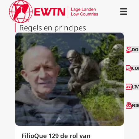
Regels en principes
CO
DO
CO
LI
NI
FilioQue 129 de rol van