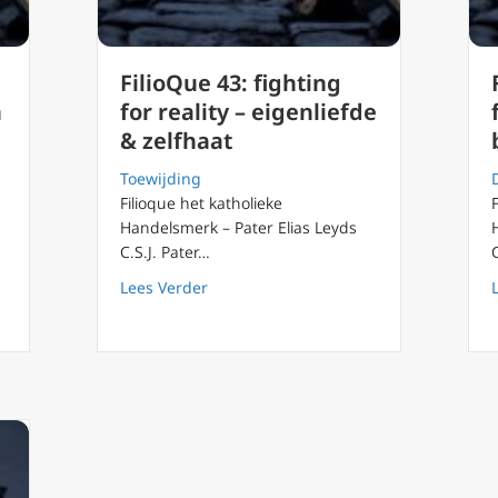
FilioQue 43: fighting
n
for reality – eigenliefde
& zelfhaat
Toewijding
Filioque het katholieke
Handelsmerk – Pater Elias Leyds
C.S.J. Pater…
ing for reality Sport, Hector en Achilles
about FilioQue 43: fighting for reality 
Lees Verder