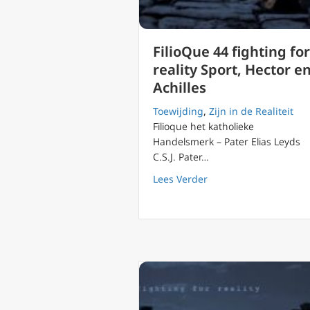
FilioQue 44 fighting for
reality Sport, Hector e
Achilles
Toewijding
,
Zijn in de Realiteit
Filioque het katholieke
Handelsmerk – Pater Elias Leyds
C.S.J. Pater…
about FilioQue 44 fight
Lees Verder