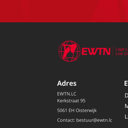
Adres
EWTN.LC
D
Kerkstraat 95
M
5061 EH Oisterwijk
L
Contact:
bestuur@ewtn.lc