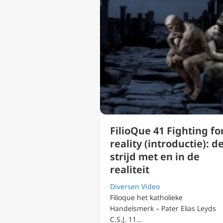
FilioQue 41 Fighting fo
reality (introductie): d
strijd met en in de
realiteit
Diversen Video
Filioque het katholieke
Handelsmerk – Pater Elias Leyds
C.S.J. 11…