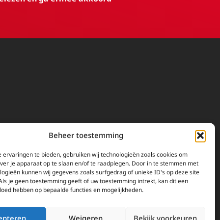
Beheer toestemming
Doneren
 ervaringen te bieden, gebruiken wij technologieën zoals cookies om
EWTN wordt uitsluitend
over je apparaat op te slaan en/of te raadplegen. Door in te stemmen met
logieën kunnen wij gegevens zoals surfgedrag of unieke ID's op deze site
gefinancierd door uw donaties.
Als je geen toestemming geeft of uw toestemming intrekt, kan dit een
Wij ontvangen bewust geen
vloed hebben op bepaalde functies en mogelijkheden.
advertentie-inkomsten of
kerkelijke financiele
epteren
Weigeren
Bekijk voorkeuren