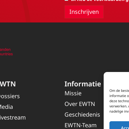
EWTN
Informatie
Om de beste
Missie
ossiers
informatie 
deze techno
Over EWTN
edia
verwerken. 
nadelige in
Geschiedenis
ivestream
EWTN-Team
Acc