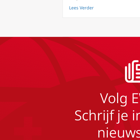
about FilioQue 41 Fight
Lees Verder
Volg 
Schrijf je 
nieuws