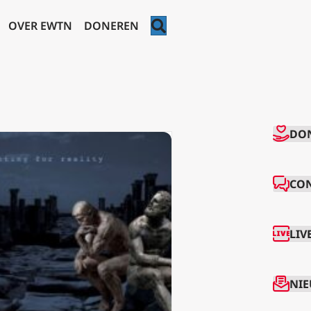
ZOEKEN
OVER EWTN
DONEREN
CO
DO
CO
LIV
NIE