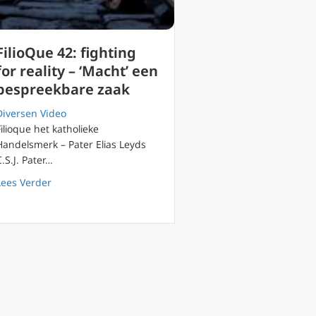
FilioQue 42: fighting
for reality – ‘Macht’ een
bespreekbare zaak
Diversen Video
Filioque het katholieke
Handelsmerk – Pater Elias Leyds
C.S.J. Pater…
– eigenliefde & zelfhaat
about FilioQue 42: fighting for reality – ‘Macht’ een be
Lees Verder