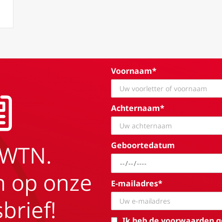
ing for reality (introductie): de strijd met en in de realiteit
Voornaam*
Achternaam*
Geboortedatum
EWTN.
in op onze
E-mailadres*
brief!
Ik heb de voorwaarden g