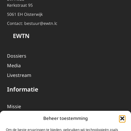
Kerkstraat 95
5061 EH Oisterwijk
Contact:
bestuur@ewtn.lc
EWTN
Dossiers
Media
Livestream
Informatie
Missie
Over EWTN
Beheer toestemming
Geschiedenis
Om de beste ervaringen te bieden, gebruiken wij technologieën zoals