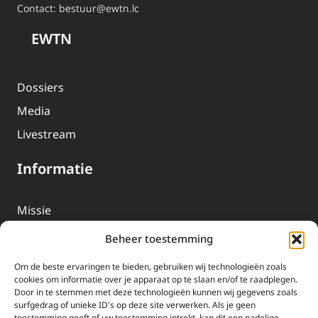
Contact:
bestuur@ewtn.lc
EWTN
Dossiers
Media
Livestream
Informatie
Missie
Over EWTN
Beheer toestemming
Geschiedenis
Om de beste ervaringen te bieden, gebruiken wij technologieën zoals
EWTN-Team
cookies om informatie over je apparaat op te slaan en/of te raadplegen.
Door in te stemmen met deze technologieën kunnen wij gegevens zoals
Organisatiegegevens
surfgedrag of unieke ID's op deze site verwerken. Als je geen
toestemming geeft of uw toestemming intrekt, kan dit een nadelige