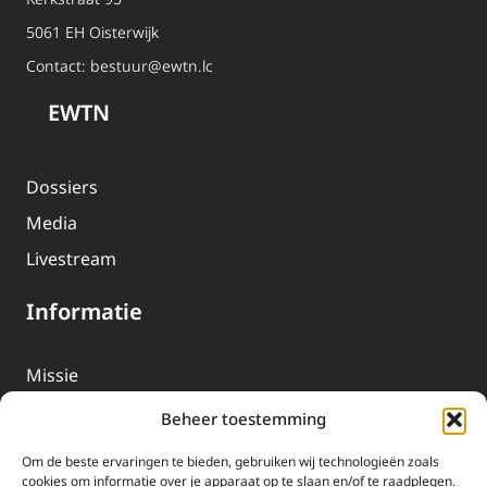
5061 EH Oisterwijk
Contact:
bestuur@ewtn.lc
EWTN
Dossiers
Media
Livestream
Informatie
Missie
Over EWTN
Beheer toestemming
Geschiedenis
Om de beste ervaringen te bieden, gebruiken wij technologieën zoals
EWTN-Team
cookies om informatie over je apparaat op te slaan en/of te raadplegen.