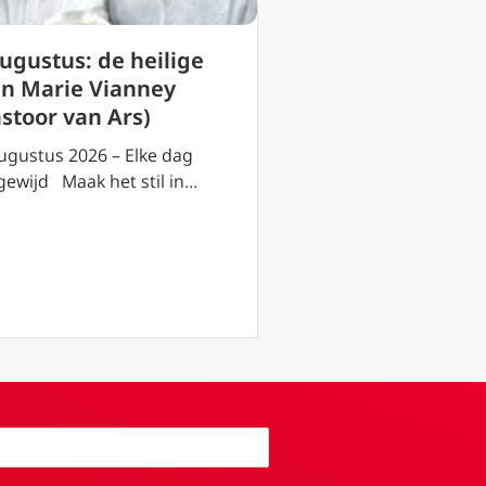
3 augustus: de h
augustus: de heilige
Lydia van Philip
an Marie Vianney
(Thyateira)
astoor van Ars)
3 augustus 2026 – El
ugustus 2026 – Elke dag
toegewijd Maak het s
gewijd Maak het stil in…