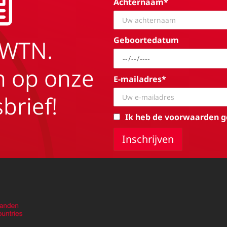
Achternaam*
Geboortedatum
EWTN.
in op onze
E-mailadres*
brief!
Ik heb de voorwaarden g