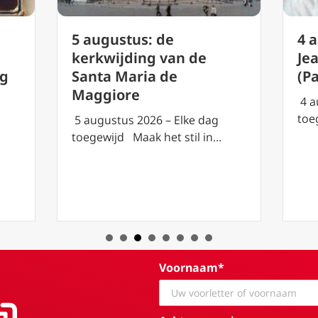
4 
5 augustus: de
Je
g
kerkwijding van de
(P
rg
Santa Maria de
Maggiore
4 a
toe
5 augustus 2026 – Elke dag
toegewijd Maak het stil in…
Voornaam*