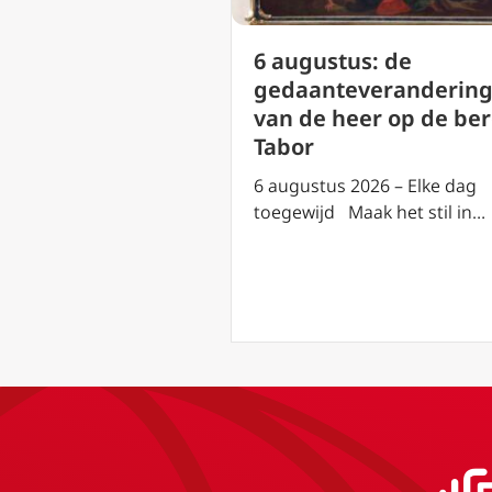
us: heilige
6 augustus: de
an Cornillon (
gedaanteveranderin
ntsdag)
van de heer op de be
Tabor
2026 – Elke dag
aak het stil in…
6 augustus 2026 – Elke dag
toegewijd Maak het stil in…