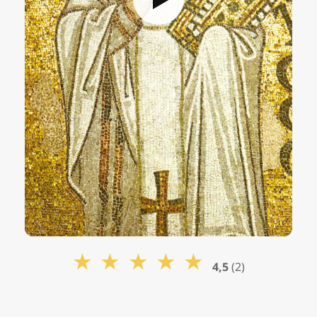
★
★
★
★
★
4,5
(2)