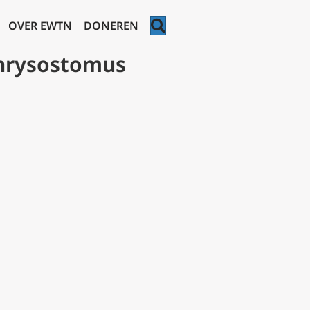
ZOEKEN
OVER EWTN
DONEREN
Chrysostomus