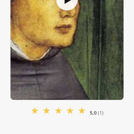
★
★
★
★
★
5,0
(1)