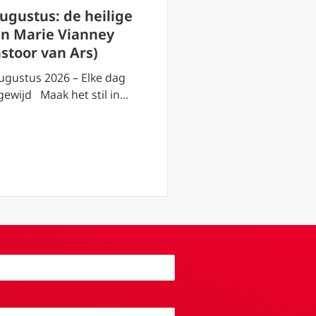
3 augustus: de h
augustus: de heilige
Lydia van Philip
an Marie Vianney
(Thyateira)
astoor van Ars)
3 augustus 2026 – El
ugustus 2026 – Elke dag
toegewijd Maak het s
gewijd Maak het stil in…