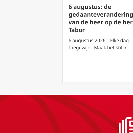
us: heilige
6 augustus: de
an Cornillon (
gedaanteveranderin
ntsdag)
van de heer op de be
Tabor
2026 – Elke dag
aak het stil in…
6 augustus 2026 – Elke dag
toegewijd Maak het stil in…