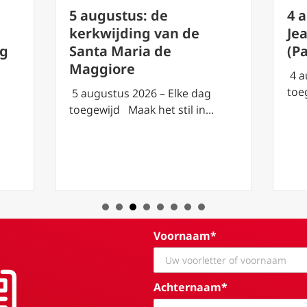
4 
5 augustus: de
Je
g
kerkwijding van de
(P
rg
Santa Maria de
Maggiore
4 a
toe
5 augustus 2026 – Elke dag
toegewijd Maak het stil in…
Voornaam*
Achternaam*