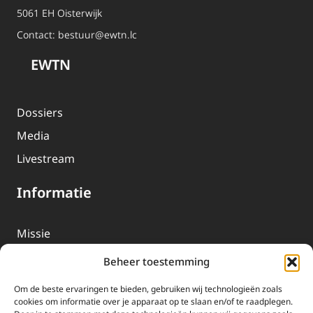
5061 EH Oisterwijk
Contact:
bestuur@ewtn.lc
EWTN
Dossiers
Media
Livestream
Informatie
Missie
Over EWTN
Beheer toestemming
Geschiedenis
Om de beste ervaringen te bieden, gebruiken wij technologieën zoals
EWTN-Team
cookies om informatie over je apparaat op te slaan en/of te raadplegen.