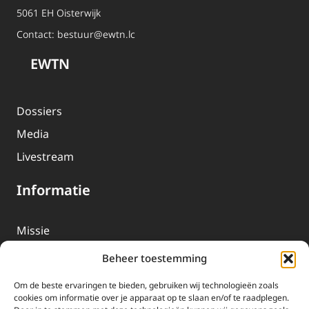
5061 EH Oisterwijk
Contact:
bestuur@ewtn.lc
EWTN
Dossiers
Media
Livestream
Informatie
Missie
Over EWTN
Beheer toestemming
Geschiedenis
Om de beste ervaringen te bieden, gebruiken wij technologieën zoals
EWTN-Team
cookies om informatie over je apparaat op te slaan en/of te raadplegen.