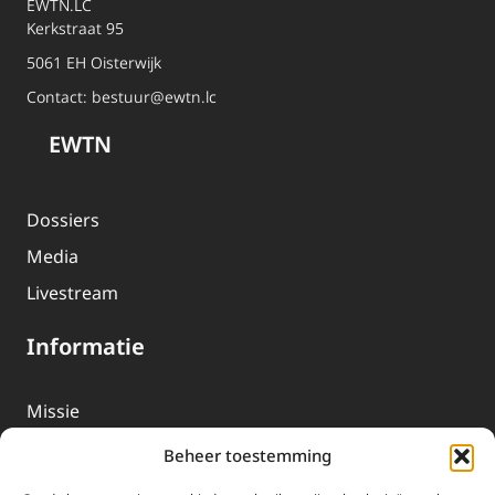
EWTN.LC
Kerkstraat 95
5061 EH Oisterwijk
Contact:
bestuur@ewtn.lc
EWTN
Dossiers
Media
Livestream
Informatie
Missie
Over EWTN
Beheer toestemming
Geschiedenis