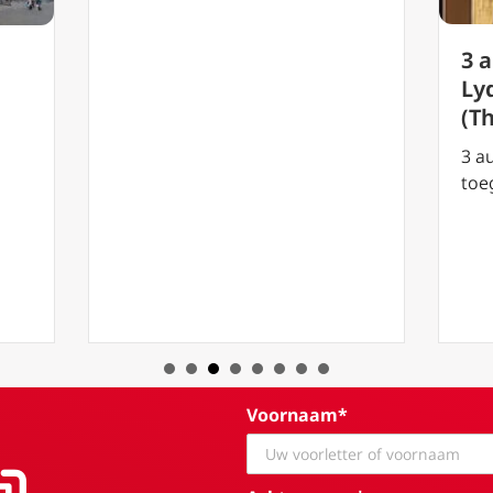
3 
Lyd
(T
3 a
toe
Voornaam*