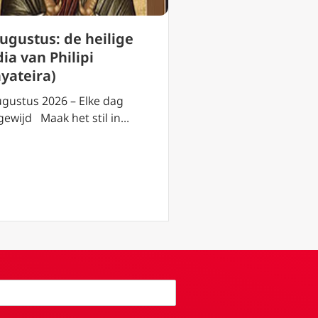
augustus: de heilige
2 augustus: de h
ia van Philipi
Eusebius van Ver
hyateira)
2 augustus 2026 – El
toegewijd Maak het s
ugustus 2026 – Elke dag
gewijd Maak het stil in…