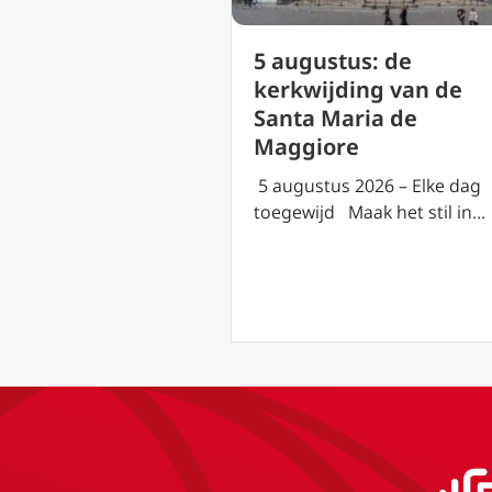
us: de
5 augustus: de
everandering
kerkwijding van de
eer op de berg
Santa Maria de
Maggiore
2026 – Elke dag
5 augustus 2026 – Elke dag
aak het stil in…
toegewijd Maak het stil in…