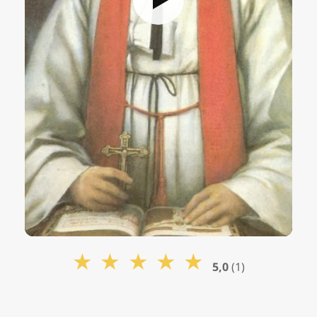
★
★
★
★
★
5,0
(1)