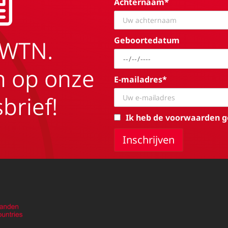
Achternaam*
Geboortedatum
EWTN.
in op onze
E-mailadres*
brief!
Ik heb de voorwaarden g