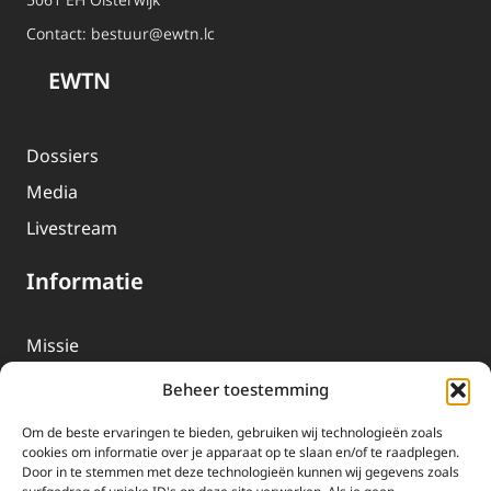
Contact:
bestuur@ewtn.lc
EWTN
Dossiers
Media
Livestream
Informatie
Missie
Over EWTN
Beheer toestemming
Geschiedenis
Om de beste ervaringen te bieden, gebruiken wij technologieën zoals
EWTN-Team
cookies om informatie over je apparaat op te slaan en/of te raadplegen.
Door in te stemmen met deze technologieën kunnen wij gegevens zoals
Organisatiegegevens