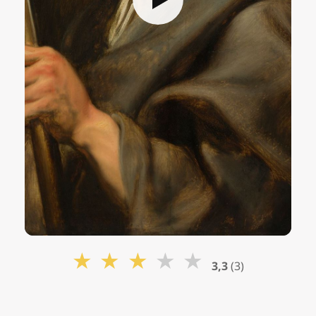
★
★
★
★
★
3,3
(3)