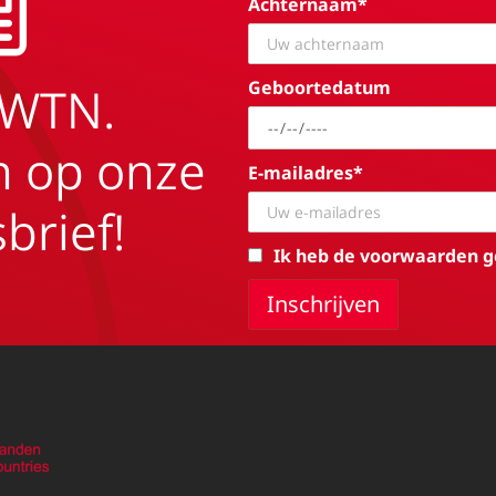
Achternaam*
Geboortedatum
EWTN.
in op onze
E-mailadres*
brief!
Ik heb de voorwaarden g