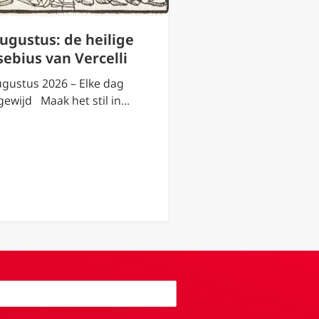
augustus: de heilige
Youth Days 2026
sebius van Vercelli
Rob Mutsaerts:
van de kerk hee
ugustus 2026 – Elke dag
jong gezicht
gewijd Maak het stil in…
18 juli 2026 – “…Dat zi
jongste generatie. Z