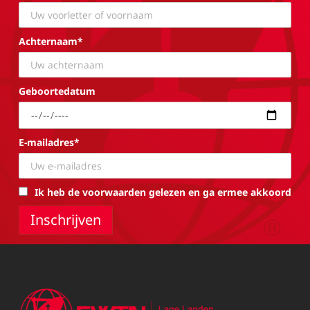
Achternaam*
Geboortedatum
E-mailadres*
Ik heb de voorwaarden gelezen en ga ermee akkoord