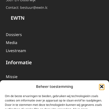
Contact:
bestuur@ewtn.lc
EWTN
Dossiers
Media
Livestream
Informatie
Missie
Over EWTN
Beheer toestemming
Geschiedenis
Om de beste ervaringen te bieden, gebruiken wij technologieën zoals
EWTN-Team
cookies om informatie over je apparaat op te slaan en/of te raadplegen.
Door in te stemmen met deze technologieën kunnen wij gegevens zoals
Organisatiegegevens