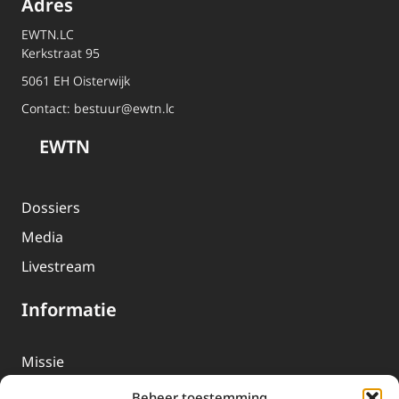
Adres
EWTN.LC
Kerkstraat 95
5061 EH Oisterwijk
Contact:
bestuur@ewtn.lc
EWTN
Dossiers
Media
Livestream
Informatie
Missie
Over EWTN
Beheer toestemming