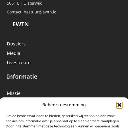
5061 EH Oisterwijk
Contact:
bestuur@ewtn.lc
EWTN
Dossiers
Media
Livestream
Informatie
Missie
Over EWTN
Beheer toestemming
Geschiedenis
Om de beste ervaringen te bieden, gebruiken wij technologieën zoals
EWTN-Team
cookies om informatie over je apparaat op te slaan en/of te raadplegen.
Door in te stemmen met deze technologieën kunnen wij gegevens zoals