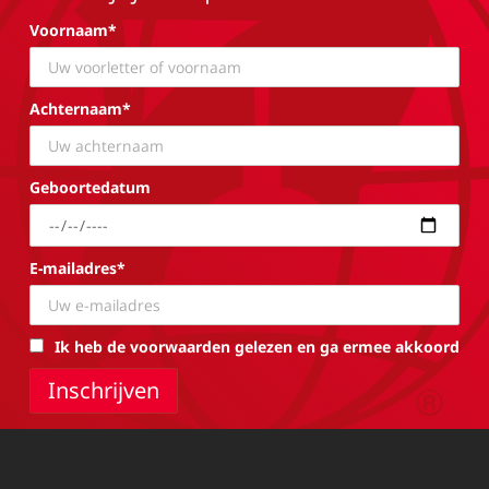
Voornaam*
Achternaam*
Geboortedatum
E-mailadres*
Ik heb de voorwaarden gelezen en ga ermee akkoord