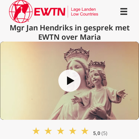
Mgr Jan Hendriks in gesprek met
EWTN over Maria
★
★
★
★
★
5,0
(5)