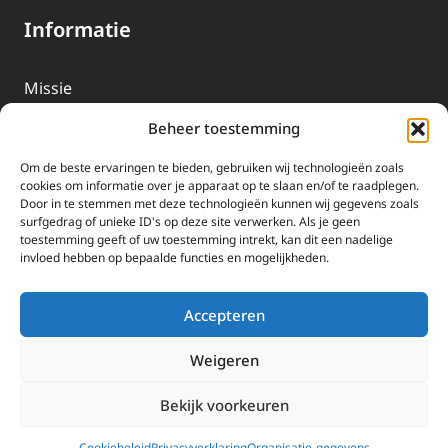
Informatie
Missie
Over EWTN
Beheer toestemming
Geschiedenis
Om de beste ervaringen te bieden, gebruiken wij technologieën zoals
EWTN-Team
cookies om informatie over je apparaat op te slaan en/of te raadplegen.
Door in te stemmen met deze technologieën kunnen wij gegevens zoals
Organisatiegegevens
surfgedrag of unieke ID's op deze site verwerken. Als je geen
toestemming geeft of uw toestemming intrekt, kan dit een nadelige
invloed hebben op bepaalde functies en mogelijkheden.
Doneren
EWTN wordt uitsluitend gefinancierd door uw donaties.
Accepteren
Wij ontvangen bewust geen advertentie-inkomsten of
kerkelijke financiele ondersteuning.
Weigeren
Doneren
Bekijk voorkeuren
2025 EWTN Lage Landen | Katholieke Media | © Stichting EWTN Lage
Landen |
Cookies
|
Privacyverklaring
Cookiebeleid
Privacyverklaring
Organisatie-gegevens