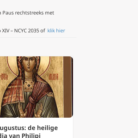
n Paus rechtstreeks met
o XIV – NCYC 2035 of
klik hier
augustus: de heilige
2 augustus: de h
ia van Philipi
Eusebius van Ver