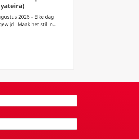
hyateira)
2 augustus 2026 – El
toegewijd Maak het s
ugustus 2026 – Elke dag
gewijd Maak het stil in…