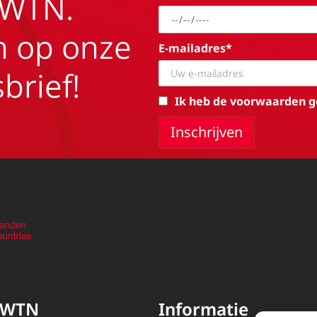
EWTN.
in op onze
E-mailadres*
brief!
Ik heb de voorwaarden g
EWTN
Informatie