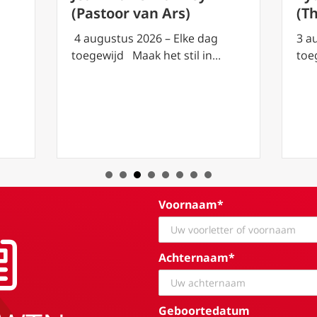
(T
(Pastoor van Ars)
3 a
4 augustus 2026 – Elke dag
toe
toegewijd Maak het stil in…
Voornaam*
Achternaam*
Geboortedatum