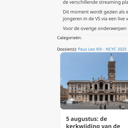
de verschillende streaming pl
Dit moment wordt gezien als e
jongeren in de VS via een live
Voor de overige onderwerpen v
Categorieën:
Dossier(s):
Paus Leo XIV - NCYC 2025
us: de
5 augustus: de
everandering
kerkwijding van de