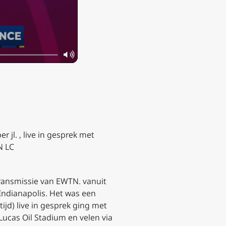
jl. , live in gesprek met
N LC
ransmissie van EWTN. vanuit​
 Indianapolis. Het was een
ijd) live in gesprek ging met
Lucas Oil Stadium en velen via