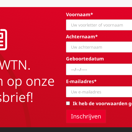
Voornaam*
Achternaam*
Geboortedatum
EWTN.
in op onze
E-mailadres*
brief!
Ik heb de voorwaarden g