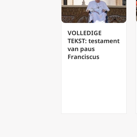
VOLLEDIGE
Paus Franci
TEKST: testament
ontsnapte
ta
van paus
geplande
Franciscus
aanslagen 
s
Irak