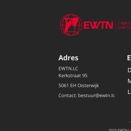
Adres
EWTN.LC
D
Kerkstraat 95
M
5061 EH Oisterwijk
L
Contact:
bestuur@ewtn.lc
2025 EWTN La