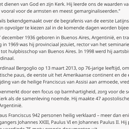
et dienen van God en zijn Kerk. Hij leerde ons de waarden v
, vooral voor de armsten en meest gemarginaliseerden.”
ails bekendgemaakt over de begrafenis van de eerste Latijn
ijn opvolger te kiezen zal in de komende dagen worden bije
 december 1936 geboren in Buenos Aires, Argentinië, en trad 
ng in 1969 was hij provinciaal jezuïet, rector van het semina
tot hulpbisschop van Buenos Aires. In 1998 werd hij aartsb
dinaal.
dinaal Bergoglio op 13 maart 2013, op 76-jarige leeftijd, om
uïtische paus, de eerste uit het Amerikaanse continent en de
jding van de heilige Franciscus van Assisi aan armoede, vre
 gekenmerkt door een focus op barmhartigheid, zorg voor de
 Kerk als de samenleving noemde. Hij maakte 47 apostolische 
Argentinië.
paus Franciscus 942 personen heilig verklaard – meer dan en
rgangers Johannes XXIII, Paulus VI en Johannes Paulus II. Hij