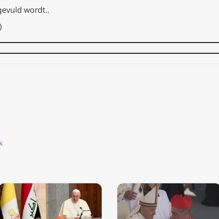
gevuld wordt..
)
k