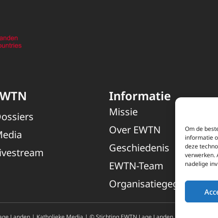
EWTN
Informatie
Missie
ossiers
Over EWTN
Om de beste
edia
informatie 
Geschiedenis
deze techno
ivestream
verwerken. 
EWTN-Team
nadelige in
Organisatiegegevens
Acc
ge Landen | Katholieke Media | © Stichting EWTN Lage Landen |
Cookies
|
Pri