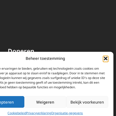
Doneren
Beheer toestemming
EWTN wordt uitsluitend
gefinancierd door uw donaties.
 ervaringen te bieden, gebruiken wij technologieën zoals cookies om
over je apparaat op te slaan en/of te raadplegen. Door in te stemmen met
Wij ontvangen bewust geen
logieën kunnen wij gegevens zoals surfgedrag of unieke ID's op deze site
advertentie-inkomsten of
Als je geen toestemming geeft of uw toestemming intrekt, kan dit een
kerkelijke financiele
vloed hebben op bepaalde functies en mogelijkheden.
ondersteuning.
Doneren
epteren
Weigeren
Bekijk voorkeuren
Cookiebeleid
Privacyverklaring
Organisatie-gegevens
vacyverklaring