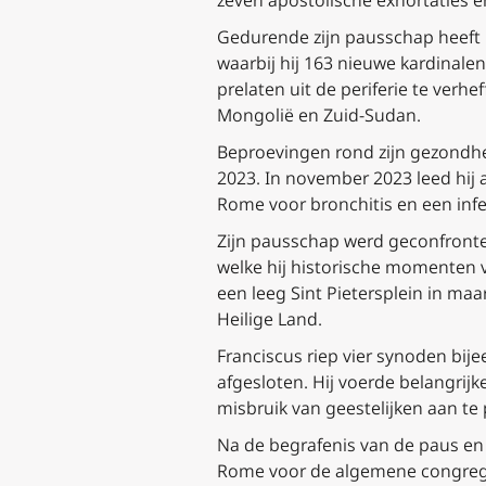
zeven apostolische exhortaties 
Gedurende zijn pausschap heeft F
waarbij hij 163 nieuwe kardinale
prelaten uit de periferie te ver
Mongolië en Zuid-Sudan.
Beproevingen rond zijn gezondhei
2023. In november 2023 leed hij 
Rome voor bronchitis en een inf
Zijn pausschap werd geconfront
welke hij historische momenten
een leeg Sint Pietersplein in maa
Heilige Land.
Franciscus riep vier synoden bij
afgesloten. Hij voerde belangri
misbruik van geestelijken aan t
Na de begrafenis van de paus en
Rome voor de algemene congregat