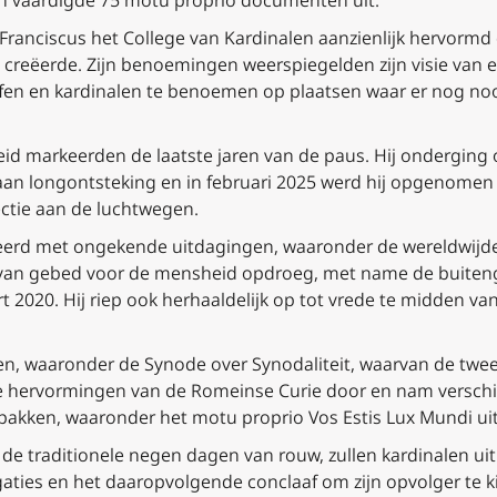
en vaardigde 75 motu proprio documenten uit.
ranciscus het College van Kardinalen aanzienlijk hervormd 
n creëerde. Zijn benoemingen weerspiegelden zijn visie van 
heffen en kardinalen te benoemen op plaatsen waar er nog no
d markeerden de laatste jaren van de paus. Hij onderging ope
aan longontsteking en in februari 2025 werd hij opgenomen 
ectie aan de luchtwegen.
eerd met ongekende uitdagingen, waaronder de wereldwijde
 van gebed voor de mensheid opdroeg, met name de buiten
rt 2020. Hij riep ook herhaaldelijk op tot vrede te midden va
een, waaronder de Synode over Synodaliteit, waarvan de twe
jke hervormingen van de Romeinse Curie door en nam verschi
e pakken, waaronder het motu proprio
Vos Estis Lux Mundi
ui
 de traditionele negen dagen van rouw, zullen kardinalen u
ies en het daaropvolgende conclaaf om zijn opvolger te k