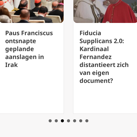
scus
Fiducia
Fiducia
Supplicans 2.0:
Supplic
Kardinaal
duivels
in
Fernandez
ambiguï
distantieert zich
1) – Mut
van eigen
‘Paarse
document?