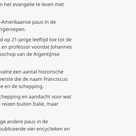
an het evangelie te leven met
s-Amerikaanse paus in de
engeroepen.
op 21-jarige leeftijd toe tot de
rie en professor voordat Johannes
isschop van de Argentijnse
vatte een aantal historische
 eerste die de naam Franciscus
de en de schepping.
 schepping en aandacht voor wat
reizen buiten Italië, maar
ige andere paus in de
 publiceerde vier encyclieken en