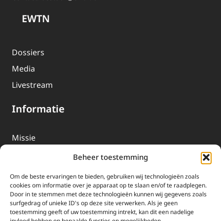
EWTN
Dossiers
Media
Livestream
Informatie
Missie
Over EWTN
Beheer toestemming
Geschiedenis
Om de beste ervaringen te bieden, gebruiken wij technologieën zoals
EWTN-Team
cookies om informatie over je apparaat op te slaan en/of te raadplegen.
Door in te stemmen met deze technologieën kunnen wij gegevens zoals
Organisatiegegevens
surfgedrag of unieke ID's op deze site verwerken. Als je geen
toestemming geeft of uw toestemming intrekt, kan dit een nadelige
invloed hebben op bepaalde functies en mogelijkheden.