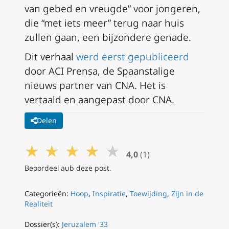
van gebed en vreugde” voor jongeren,
die “met iets meer” terug naar huis
zullen gaan, een bijzondere genade.
Dit verhaal
werd eerst gepubliceerd
door ACI Prensa, de Spaanstalige
nieuws partner van CNA. Het is
vertaald en aangepast door CNA.
Delen
★
★
★
★
★
4,0
(1)
Beoordeel aub deze post.
Categorieën:
Hoop
,
Inspiratie
,
Toewijding
,
Zijn in de
Realiteit
Dossier(s):
Jeruzalem '33