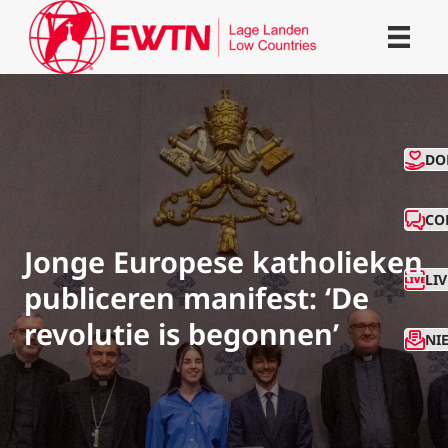
CO
DO
CO
Jonge Europese katholieken
LI
publiceren manifest: ‘De
revolutie is begonnen’
NI