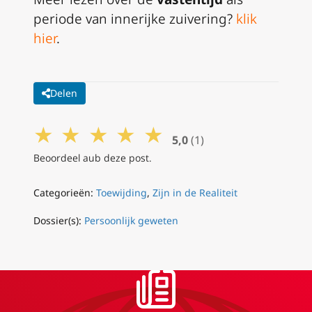
periode van innerijke zuivering?
klik
hier
.
Delen
★
★
★
★
★
5,0
(1)
Beoordeel aub deze post.
Categorieën:
Toewijding
,
Zijn in de Realiteit
Dossier(s):
Persoonlijk geweten