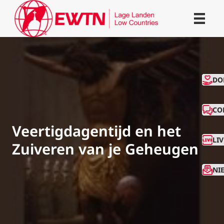
CO
DO
CO
Veertigdagentijd en het
LI
Zuiveren van je Geheugen
NI