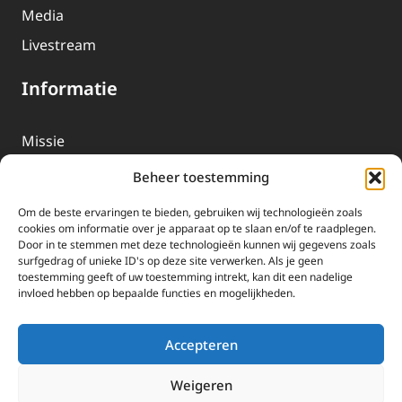
Media
Livestream
Informatie
Missie
Over EWTN
Beheer toestemming
Geschiedenis
Om de beste ervaringen te bieden, gebruiken wij technologieën zoals
EWTN-Team
cookies om informatie over je apparaat op te slaan en/of te raadplegen.
Door in te stemmen met deze technologieën kunnen wij gegevens zoals
Organisatiegegevens
surfgedrag of unieke ID's op deze site verwerken. Als je geen
toestemming geeft of uw toestemming intrekt, kan dit een nadelige
invloed hebben op bepaalde functies en mogelijkheden.
Doneren
EWTN wordt uitsluitend gefinancierd door uw donaties.
Accepteren
Wij ontvangen bewust geen advertentie-inkomsten of
kerkelijke financiele ondersteuning.
Weigeren
Doneren