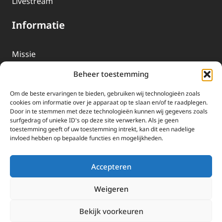
Livestream
Informatie
Missie
Over EWTN
Beheer toestemming
Geschiedenis
Om de beste ervaringen te bieden, gebruiken wij technologieën zoals
EWTN-Team
cookies om informatie over je apparaat op te slaan en/of te raadplegen.
Door in te stemmen met deze technologieën kunnen wij gegevens zoals
Organisatiegegevens
surfgedrag of unieke ID's op deze site verwerken. Als je geen
toestemming geeft of uw toestemming intrekt, kan dit een nadelige
invloed hebben op bepaalde functies en mogelijkheden.
Doneren
EWTN wordt uitsluitend gefinancierd door uw donaties.
Accepteren
Wij ontvangen bewust geen advertentie-inkomsten of
kerkelijke financiele ondersteuning.
Weigeren
Doneren
Bekijk voorkeuren