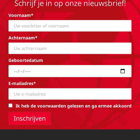
Schrijf je in op onze nieuwsbrief!
Voornaam*
Achternaam*
Geboortedatum
E-mailadres*
Ik heb de voorwaarden gelezen en ga ermee akkoord