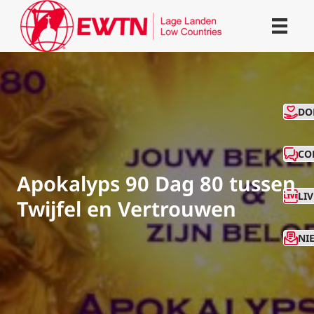
CO
DO
CO
Apokalyps 90 Dag 80 tussen
LI
Twijfel en Vertrouwen
NI