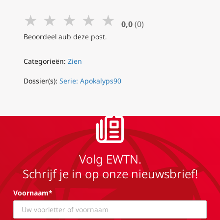
★
★
★
★
★
0,0
(0)
Beoordeel aub deze post.
Categorieën:
Zien
Dossier(s):
Serie: Apokalyps90
Volg EWTN.
Schrijf je in op onze nieuwsbrief!
Voornaam*