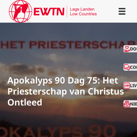
CO
DO
CO
Apokalyps 90 Dag 75: Het
LI
Priesterschap van Christus
Ontleed
NI