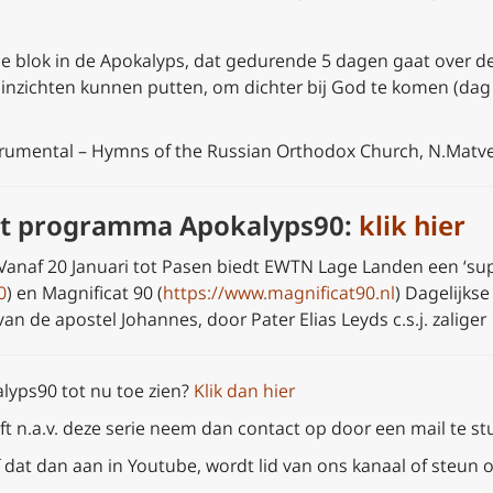
de blok in de Apokalyps, dat gedurende 5 dagen gaat over d
e inzichten kunnen putten, om dichter bij God te komen (dag
trumental – Hymns of the Russian Orthodox Church, N.Matve
het programma Apokalyps90:
klik hier
 Vanaf 20 Januari tot Pasen biedt EWTN Lage Landen een ‘s
0
) en Magnificat 90 (
https://www.magnificat90.nl
) Dagelijks
n de apostel Johannes, door Pater Elias Leyds c.s.j. zaliger
alyps90 tot nu toe zien?
Klik dan hier
t n.a.v. deze serie neem dan
contact op door een mail te st
 dat dan aan in Youtube, wordt lid van ons kanaal of steun o