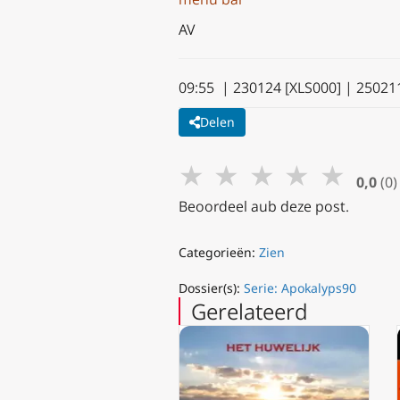
AV
09:55 | 230124 [XLS000] | 25021
Delen
★
★
★
★
★
0,0
(0)
Beoordeel aub deze post.
Categorieën:
Zien
Dossier(s):
Serie: Apokalyps90
Gerelateerd