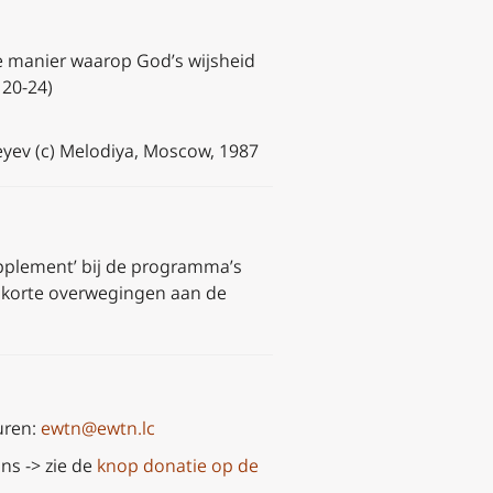
e manier waarop God’s wijsheid
 20-24)
yev (c) Melodiya, Moscow, 1987
upplement’ bij de programma’s
e korte overwegingen aan de
uren:
ewtn@ewtn.lc
ns -> zie de
knop donatie op de