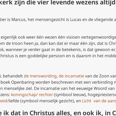
 kerk zijn die vier levende wezens alti
tier is Marcus, het mensengezicht is Lucas en de vliegende a
 eigenlijk ook weer één wezen één visioen vertegenwoordigen….
 de troon heen ja, dan kan dat er maar één zijn, dat is Chris
ok, wanneer je verder gaat in de betekenis, is dat gewoon ech
hristus is een goddelijke persoon en is daarom in het midde
3, behandelt
de menswording
, de incarnatie
van de Zoon van 
et boek Openbaring worden beschreven met een verbinding na
n menselijke ziel. De incarnatie van het eeuwige Woord van
ezens:
koningschap/ rechter
(symbool leeuw), hogepriesters
eid/
liefde (symbool menselijk gezicht), en
Licht
van de aan
ik dat in Christus alles, en ook ik, in 