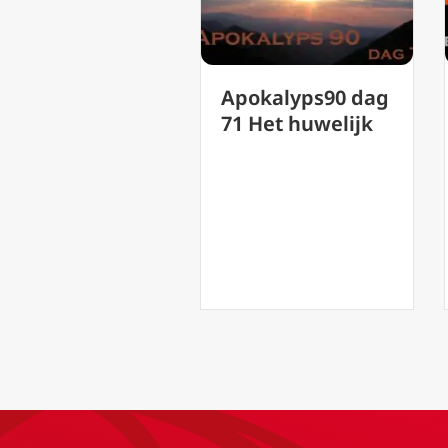
Apokalyps90 dag
okalyps 90
71 Het huwelijk
g 80 tussen
ijfel en
ertrouwen