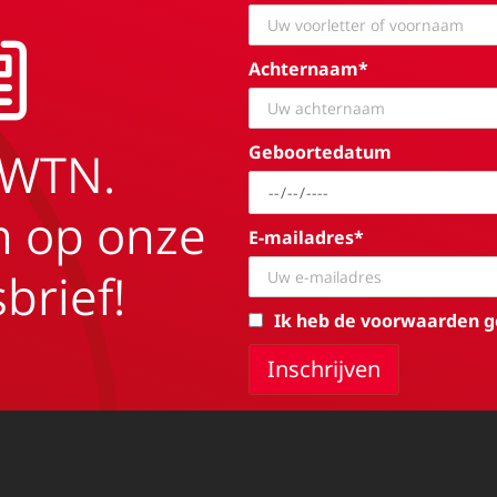
Achternaam*
Geboortedatum
EWTN.
in op onze
E-mailadres*
brief!
Ik heb de voorwaarden g