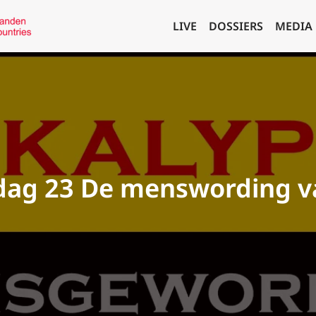
LIVE
DOSSIERS
MEDIA
dag 23 De menswording v