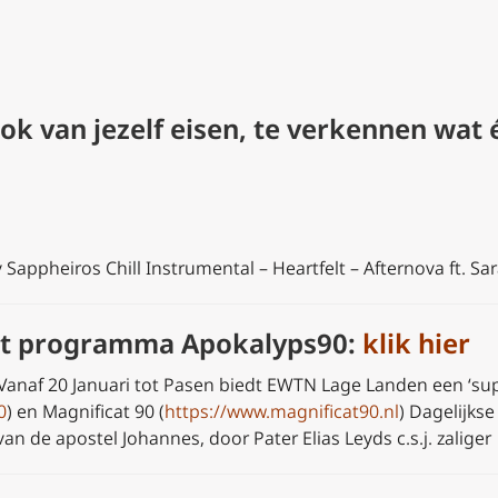
ook van jezelf eisen, te verkennen wat é
Sappheiros Chill Instrumental – Heartfelt – Afternova ft. Sar
het programma Apokalyps90:
klik hier
 Vanaf 20 Januari tot Pasen biedt EWTN Lage Landen een ‘s
0
) en Magnificat 90 (
https://www.magnificat90.nl
) Dagelijks
n de apostel Johannes, door Pater Elias Leyds c.s.j. zaliger