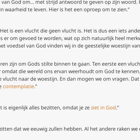
p van God om… met strijd antwoord te geven op zijn woord. He
n waarheid te leven. Hier is het een oproep om te zien.”
t. Het is een vlucht die geen vlucht is. Het is dus een iets an
s er om gevoed te worden, wat op zich natuurlijk heel merkwa
het voedsel van God vinden wij in de geestelijke woestijn van
eren zijn om Gods stilte binnen te gaan. Ten eerste een vluch
ar omdat die wereld ons ervan weerhoudt om God te kennen.
e vlucht naar de woestijn. En dan mogen we om vragen. Dat 
de
contemplatie
.”
at is eigenlijk alles bezitten, omdat je ze
ziet in God
.”
ezitten dat we eeuwig zullen hebben. Al het andere raken we d