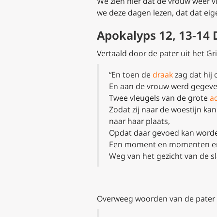
We zien hier dat de vrouw weer v
we deze dagen lezen, dat dat eig
Apokalyps 12, 13-14
Vertaald door de pater uit het Gri
“En toen de
draak
zag dat hij
En aan de vrouw werd gegev
Twee vleugels van de grote
a
Zodat zij naar de woestijn kan
naar haar plaats,
Opdat daar gevoed kan word
Een moment en momenten e
Weg van het gezicht van de s
Overweeg woorden van de pater (z