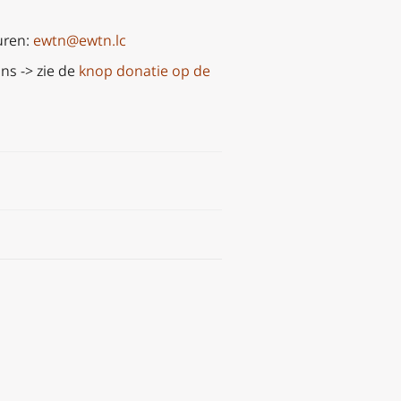
uren:
ewtn@ewtn.lc
ns -> zie de
knop donatie op de