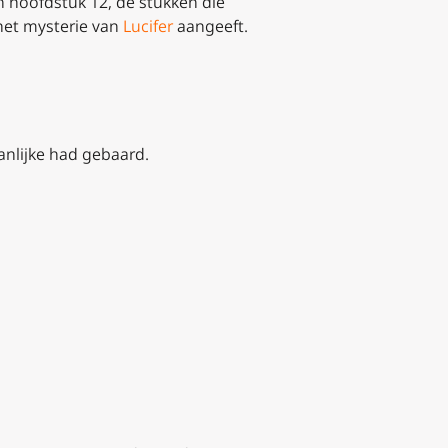
n hoofdstuk 12, de stukken die
 het mysterie van
Lucifer
aangeeft.
anlijke had gebaard.