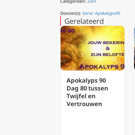
Categorieën:
Zien
Dossier(s):
Serie: Apokalyps90
Gerelateerd
okalyps90 dag
Apokalyps 90
 Eucharistie en
Dag 80 tussen
 voltooiing van
Twijfel en
le dingen
Vertrouwen