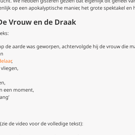
lucht. We hebben gisteren gezien dat eigenlijk dit geheel va
enlijk op een apokalyptische manier, het grote spektakel en
 De Vrouw en de Draak
eks:
 op de aarde was geworpen, achtervolgde hij de vrouw die m
en
delaar
,
 vliegen,
en,
n een moment,
lang’
ie de video voor de volledige tekst):