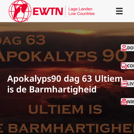
CO
DO
CO
Apokalyps90 dag 63 Ultiem
LI
is de Barmhartigheid
NI