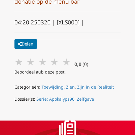
donatie op de menu bar
04:20 250320 | [XLS000] |
Delen
★
★
★
★
★
0,0
(0)
Beoordeel aub deze post.
Categorieën:
Toewijding
,
Zien
,
Zijn in de Realiteit
Dossier(s):
Serie: Apokalyps90
,
Zelfgave