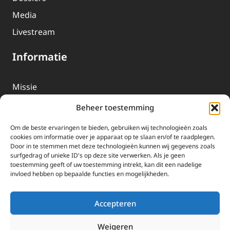
Media
Livestream
Informatie
Missie
Over EWTN
Beheer toestemming
Geschiedenis
Om de beste ervaringen te bieden, gebruiken wij technologieën zoals
EWTN-Team
cookies om informatie over je apparaat op te slaan en/of te raadplegen.
Door in te stemmen met deze technologieën kunnen wij gegevens zoals
Organisatiegegevens
surfgedrag of unieke ID's op deze site verwerken. Als je geen
toestemming geeft of uw toestemming intrekt, kan dit een nadelige
invloed hebben op bepaalde functies en mogelijkheden.
Doneren
EWTN wordt uitsluitend gefinancierd door uw donaties.
Accepteren
Wij ontvangen bewust geen advertentie-inkomsten of
kerkelijke financiele ondersteuning.
Weigeren