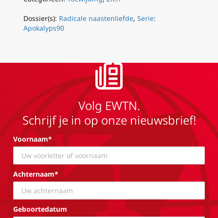
Dossier(s):
Radicale naastenliefde
,
Serie:
Apokalyps90
Volg EWTN.
Schrijf je in op onze nieuwsbrief!
Voornaam*
Achternaam*
Geboortedatum