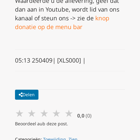
Waardeerde u de aflevering, geef dat
dan aan in Youtube, wordt lid van ons
kanaal of steun ons -> zie de
knop
donatie op de menu bar
05:13 250409| [XLS000] |
Delen
★
★
★
★
★
0,0
(0)
Beoordeel aub deze post.
Categorieën:
Toewijding
,
Zien