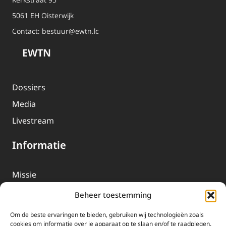
5061 EH Oisterwijk
Contact:
bestuur@ewtn.lc
EWTN
Dossiers
Media
Livestream
Informatie
Missie
Over EWTN
Beheer toestemming
Geschiedenis
Om de beste ervaringen te bieden, gebruiken wij technologieën zoals
EWTN-Team
cookies om informatie over je apparaat op te slaan en/of te raadplegen.