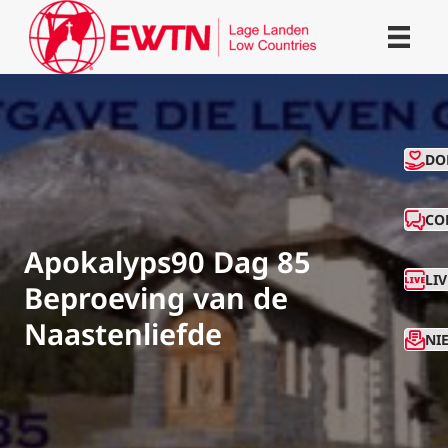
CO
DO
CO
Apokalyps90 Dag 85
LI
Beproeving van de
Naastenliefde
NI