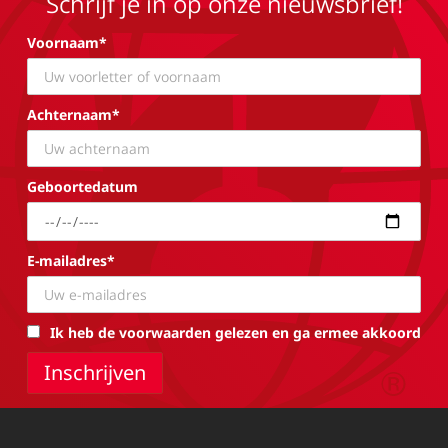
Schrijf je in op onze nieuwsbrief!
Voornaam*
Achternaam*
Geboortedatum
E-mailadres*
Ik heb de voorwaarden gelezen en ga ermee akkoord