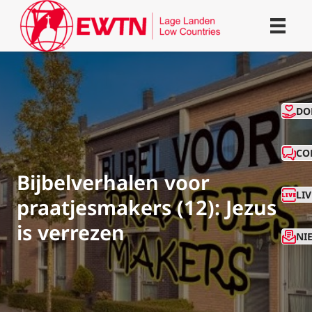
CO
DO
CO
Bijbelverhalen voor
LI
praatjesmakers (12): Jezus
is verrezen
NI