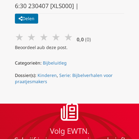
6:30 230407 [XLS000] |
Delen
★
★
★
★
★
0,0
(0)
Beoordeel aub deze post.
Categorieën:
Bijbeluitleg
Dossier(s):
Kinderen
,
Serie: Bijbelverhalen voor
praatjesmakers
Volg EWTN.