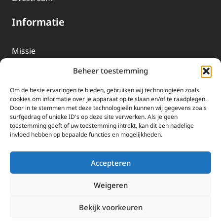
Informatie
Missie
Over EWTN
Beheer toestemming
Geschiedenis
Om de beste ervaringen te bieden, gebruiken wij technologieën zoals
EWTN-Team
cookies om informatie over je apparaat op te slaan en/of te raadplegen.
Door in te stemmen met deze technologieën kunnen wij gegevens zoals
Organisatiegegevens
surfgedrag of unieke ID's op deze site verwerken. Als je geen
toestemming geeft of uw toestemming intrekt, kan dit een nadelige
invloed hebben op bepaalde functies en mogelijkheden.
Doneren
EWTN wordt uitsluitend gefinancierd door uw donaties.
Accepteren
Wij ontvangen bewust geen advertentie-inkomsten of
kerkelijke financiele ondersteuning.
Weigeren
Doneren
Bekijk voorkeuren
2025 EWTN Lage Landen | Katholieke Media | © Stichting EWTN Lage