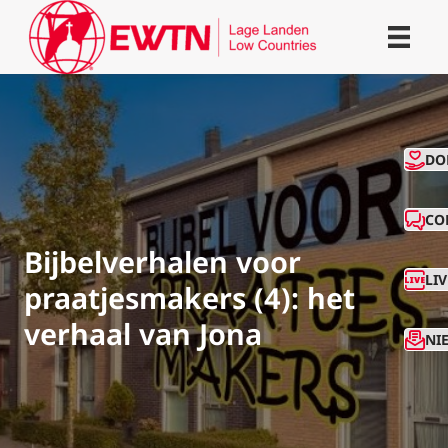
CO
DO
CO
Bijbelverhalen voor
LI
praatjesmakers (4): het
verhaal van Jona
NI