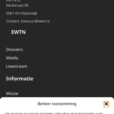
Kerkstraat 95
5061 EH Oisterwijk
Contact:
bestuur@ewtn.lc
EWTN
Dossiers
Media
Livestream
Informatie
Missie
Over EWTN
Beheer toestemming
Geschiedenis
Om de beste ervaringen te bieden, gebruiken wij technologieën zoals