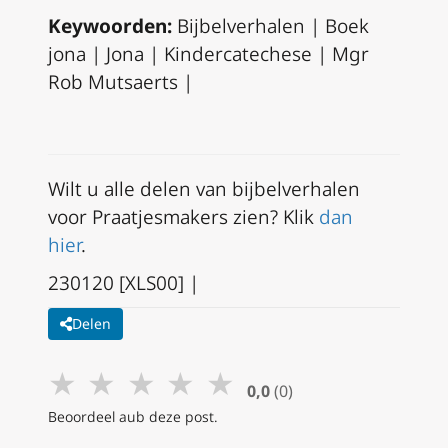
Keywoorden:
Bijbelverhalen | Boek
jona | Jona | Kindercatechese | Mgr
Rob Mutsaerts |
Wilt u alle delen van bijbelverhalen
voor Praatjesmakers zien? Klik
dan
hier
.
230120 [XLS00] |
Delen
★
★
★
★
★
0,0
(0)
Beoordeel aub deze post.