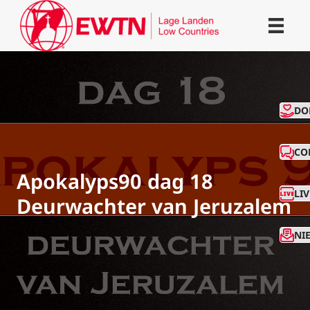
CO
DO
CO
Apokalyps90 dag 18
LI
Deurwachter van Jeruzalem
NI