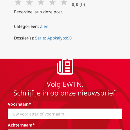
★
★
★
★
★
0,0
(0)
Beoordeel aub deze post.
Categorieën:
Zien
Dossier(s):
Serie: Apokalyps90
Volg EWTN.
Schrijf je in op onze nieuwsbrief!
Voornaam*
Achternaam*