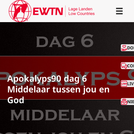
CO
DO
CO
Apokalyps90 dag 6
LI
Middelaar tussen jou en
God
NI