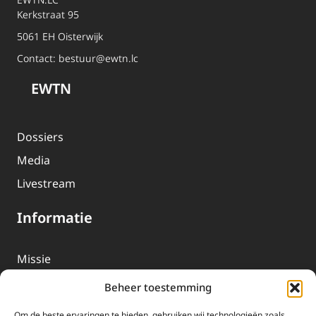
Kerkstraat 95
5061 EH Oisterwijk
Contact:
bestuur@ewtn.lc
EWTN
Dossiers
Media
Livestream
Informatie
Missie
Over EWTN
Beheer toestemming
Geschiedenis
Om de beste ervaringen te bieden, gebruiken wij technologieën zoals