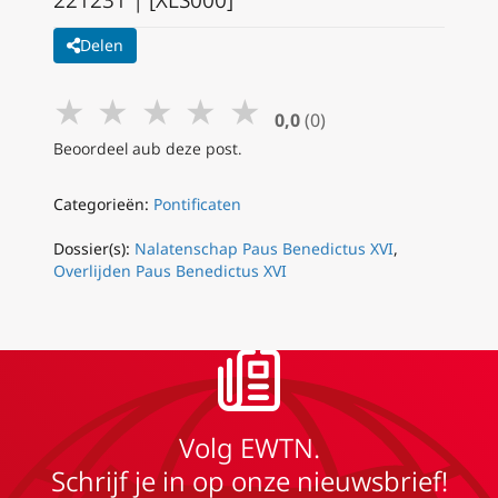
221231 | [XLS000]
Delen
★
★
★
★
★
0,0
(0)
Beoordeel aub deze post.
Categorieën:
Pontificaten
Dossier(s):
Nalatenschap Paus Benedictus XVI
,
Overlijden Paus Benedictus XVI
Volg EWTN.
Schrijf je in op onze nieuwsbrief!