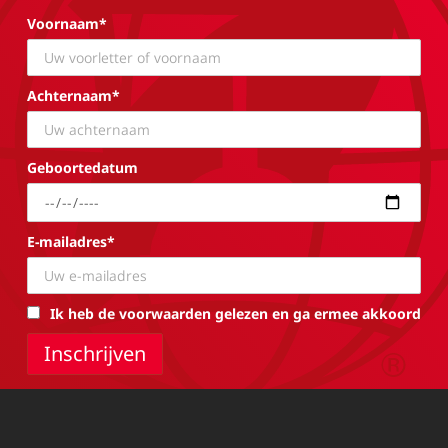
Voornaam*
Achternaam*
Geboortedatum
E-mailadres*
Ik heb de voorwaarden gelezen en ga ermee akkoord