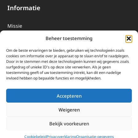
Informatie
Missie
Over EWTN
Beheer toestemming
Geschiedenis
Om de beste ervaringen te bieden, gebruiken wij technologieën zoals
EWTN-Team
cookies om informatie over je apparaat op te slaan en/of te raadplegen.
Door in te stemmen met deze technologieën kunnen wij gegevens zoals
Organisatiegegevens
surfgedrag of unieke ID's op deze site verwerken. Als je geen
toestemming geeft of uw toestemming intrekt, kan dit een nadelige
invloed hebben op bepaalde functies en mogelijkheden.
Doneren
EWTN wordt uitsluitend gefinancierd door uw donaties.
Accepteren
Wij ontvangen bewust geen advertentie-inkomsten of
kerkelijke financiele ondersteuning.
Weigeren
Doneren
Bekijk voorkeuren
2025 EWTN Lage Landen | Katholieke Media | © Stichting EWTN Lage
Landen |
Cookies
|
Privacyverklaring
Cookiebeleid
Privacyverklaring
Organisatie-gegevens