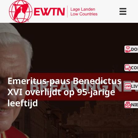
CO
DO
CO
Emeritus-paus Benedictus
LI
XVI overlijdt op 95-jarige
leeftijd
NI