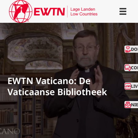
CO
DO
CO
EWTN Vaticano: De
LI
Vaticaanse Bibliotheek
NI