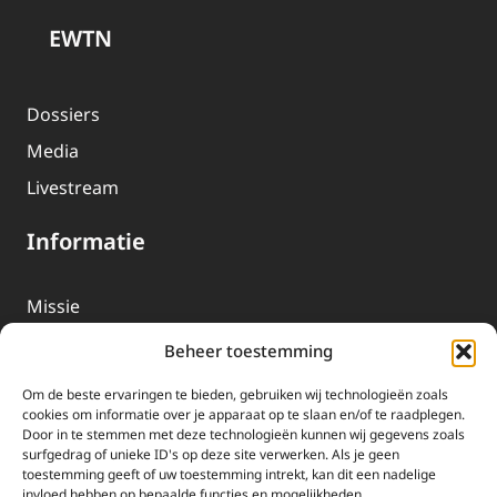
EWTN
Dossiers
Media
Livestream
Informatie
Missie
Over EWTN
Beheer toestemming
Geschiedenis
Om de beste ervaringen te bieden, gebruiken wij technologieën zoals
EWTN-Team
cookies om informatie over je apparaat op te slaan en/of te raadplegen.
Door in te stemmen met deze technologieën kunnen wij gegevens zoals
Organisatiegegevens
surfgedrag of unieke ID's op deze site verwerken. Als je geen
toestemming geeft of uw toestemming intrekt, kan dit een nadelige
invloed hebben op bepaalde functies en mogelijkheden.