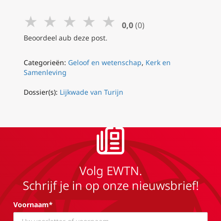
★
★
★
★
★
0,0
(0)
Beoordeel aub deze post.
Categorieën:
Geloof en wetenschap
,
Kerk en
Samenleving
Dossier(s):
Lijkwade van Turijn
Volg EWTN.
Schrijf je in op onze nieuwsbrief!
Voornaam*