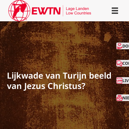
CO
DO
CO
Lijkwade van Turijn beeld
LI
van Jezus Christus?
NI