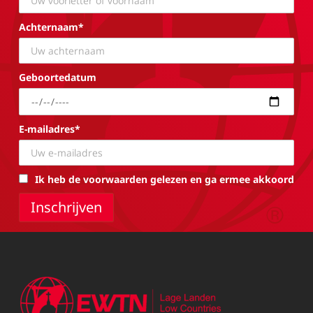
Achternaam*
Geboortedatum
E-mailadres*
Ik heb de voorwaarden gelezen en ga ermee akkoord