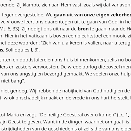
doende. Zij klampte zich aan Hem vast, zoals wij dat vanavon
t tegenovergestelde. We
gaan uit van onze eigen zekerhe
e Vrouwe leert ons daarentegen uit te gaan van God, in het
t. 6, 33). Zij nodigt ons uit naar de
bron
te gaan, naar de He
en. Hier in het Vaticaan is boven een biechtstoel een mooie 
 met deze woorden: “Zich van u afkeren is vallen, naar u teru
us
, Soliloquies I, 3).
ichten en doodstaferelen ons huis binnenkomen, zelfs nu 
ers en zusters verwoesten. De wrede oorlog die zoveel mens
er van ons angstig en bezorgd gemaakt. We voelen onze hu
niet bang”.
s niet genoeg. Wij hebben de nabijheid van God nodig en de z
t, wrok onschadelijk maakt en de vrede in ons hart herstelt
ot Maria en zegt: “De heilige Geest zal over u komen” (Lc. 1
 zijn Geest te geven. Want in de dingen waar het om gaat, is
nstrijdigheden van de geschiedenis of zelfs die van ons eige