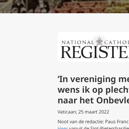
‘In vereniging m
wens ik op plec
naar het Onbevle
Vaticaan; 25 maart 2022
Noot van de redactie: Paus Franc
Heer
vanuit de Sint-Pietersbasili