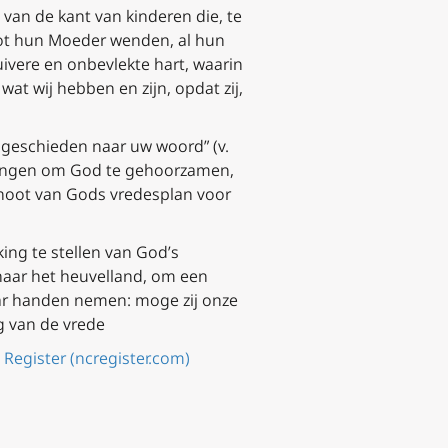
 van de kant van kinderen die, te
tot hun Moeder wenden, al hun
uivere en onbevlekte hart, waarin
t wij hebben en zijn, opdat zij,
 geschieden naar uw woord” (v.
langen om God te gehoorzamen,
genoot van Gods vredesplan voor
king te stellen van God’s
 naar het heuvelland, om een
haar handen nemen: moge zij onze
g van de vrede
 Register (ncregister.com)