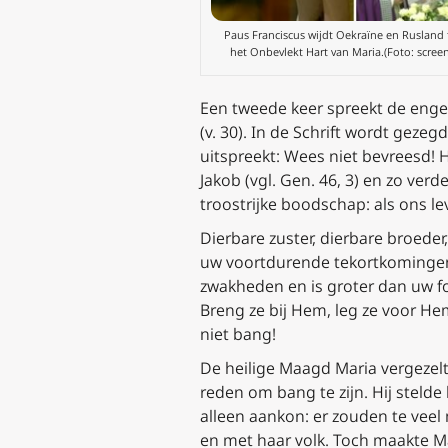
Paus Franciscus wijdt Oekraïne en Rusland
het Onbevlekt Hart van Maria.(Foto: scree
Een tweede keer spreekt de engel t
(v. 30). In de Schrift wordt gez
uitspreekt: Wees niet bevreesd! Hi
Jakob (vgl. Gen. 46, 3) en zo verde
troostrijke boodschap: als ons l
Dierbare zuster, dierbare broeder
uw voortdurende tekortkomingen 
zwakheden en is groter dan uw fo
Breng ze bij Hem, leg ze voor He
niet bang!
De heilige Maagd Maria vergezelt
reden om bang te zijn. Hij stelde 
alleen aankon: er zouden te vee
en met haar volk. Toch maakte M