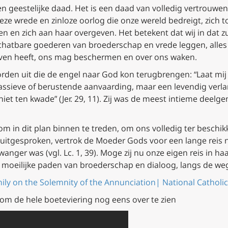
n geestelijke daad. Het is een daad van volledig vertrouwen
ze wrede en zinloze oorlog die onze wereld bedreigt, zich 
en en zich aan haar overgeven. Het betekent dat wij in dat z
atbare goederen van broederschap en vrede leggen, alles wa
ven heeft, ons mag beschermen en over ons waken.
rden uit die de engel naar God kon terugbrengen: “Laat mij
assieve of berustende aanvaarding, maar een levendig ver
niet ten kwade” (Jer. 29, 11). Zij was de meest intieme deel
om in dit plan binnen te treden, om ons volledig ter beschik
ad uitgesproken, vertrok de Moeder Gods voor een lange reis
anger was (vgl. Lc. 1, 39). Moge zij nu onze eigen reis in 
n moeilijke paden van broederschap en dialoog, langs de we
mily on the Solemnity of the Annunciation| National Catholic
om de hele boeteviering nog eens over te zien