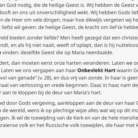
an God nodig, die de heilige Geest is. Wij hebben de Geest van
dooft en ons uit onverschilligheid wekt. Wij hebben Gods lief
n de Heer om vele dingen, maar hoe dikwijls vergeten wij h
t liefst wil geven: de heilige Geest, de kracht om lief te hebb
eld bieden zonder liefde? Men heeft gezegd dat een christen
rwondt, en als hij niet naait, weeft of oplapt, dan is hij nutte
e
vinden: dezelfde Geest die op Maria neerdaalde.
andert, dan moeten eerst onze harten veranderen. Laten we 
. Laten we ons vergapen aan haar
Onbevlekt Hart
waarin G
vol van genade” (v. 28), en dus vrij van zonde. In haar is 
aal van verlossing en vrede beginnen. Daar, in haar, nam 
aan te kloppen bij de deur van Maria’s hart.
d door Gods vergeving, aankloppen aan de deur van haar O
 de wereld, wens ik op plechtige wijze alles wat wij op di
gen. Ik wil de toewijding van de Kerk en van de hele mensh
kraïense volk en het Russische volk toewijden, die haar met 