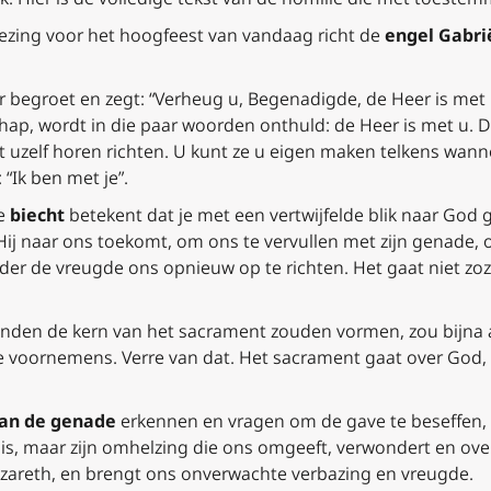
ezing voor het hoogfeest van vandaag richt de
engel Gabri
r begroet en zegt: “Verheug u, Begenadigde, de Heer is met u
hap, wordt in die paar woorden onthuld: de Heer is met u. Di
 uzelf horen richten. U kunt ze u eigen maken telkens wann
 “Ik ben met je”.
de
biecht
betekent dat je met een vertwijfelde blik naar God g
Hij naar ons toekomt, om ons te vervullen met zijn genade, o
ader de vreugde ons opnieuw op te richten. Het gaat niet 
zonden de kern van het sacrament zouden vormen, zou bijna 
 voornemens. Verre van dat. Het sacrament gaat over God, d
an de genade
erkennen en vragen om de gave te beseffen, d
is, maar zijn omhelzing die ons omgeeft, verwondert en ov
azareth, en brengt ons onverwachte verbazing en vreugde.