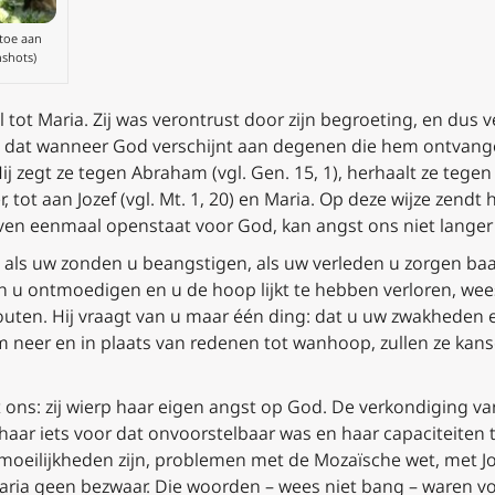
 toe aan
nshots)
ot Maria. Zij was verontrust door zijn begroeting, en dus ver
egd dat wanneer God verschijnt aan degenen die hem ontvang
j zegt ze tegen Abraham (vgl. Gen. 15, 1), herhaalt ze tegen 
r, tot aan Jozef (vgl. Mt. 1, 20) en Maria. Op deze wijze zendt 
even eenmaal openstaat voor God, kan angst ons niet langer 
, als uw zonden u beangstigen, als uw verleden u zorgen baa
u ontmoedigen en u de hoop lijkt te hebben verloren, wee
uten. Hij vraagt van u maar één ding: dat u uw zwakheden en
m neer en in plaats van redenen tot wanhoop, zullen ze kans
 ons: zij wierp haar eigen angst op God. De verkondiging v
haar iets voor dat onvoorstelbaar was en haar capaciteiten te
l moeilijkheden zijn, problemen met de Mozaïsche wet, met 
aria geen bezwaar. Die woorden – wees niet bang – waren v