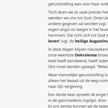
geruststelling was voor haar vol
Toch doen we zo vaak precies he
wenden we ons tot God. Onze Liev
andere gegeven zal worden (vgl. M
tegen angst en leegte in het lev
herinnert. Die richt zich tot God
leven
” (vgl. de
heilige Augustin
In deze dagen blijven nieuwsber
onze weerloze
Oekraïense
broed
leed heeft berokkend, heeft ied
Ons moet worden gezegd: “Wees 
Maar menselijke geruststelling i
alleen het kwaad uit de weg ruim
naar zijn vergeving.
Een derde keer spreekt de engel t
in de geschiedenis ingrijpt: door
In ons eentje kunnen wij de tege