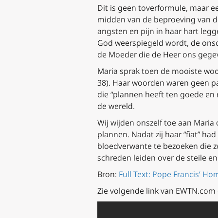
Dit is geen toverformule, maar ee
midden van de beproeving van de
angsten en pijn in haar hart legg
God weerspiegeld wordt, de onsch
de Moeder die de Heer ons gege
Maria sprak toen de mooiste woo
38). Haar woorden waren geen p
die “plannen heeft ten goede en 
de wereld.
Wij wijden onszelf toe aan Maria 
plannen. Nadat zij haar “fiat” h
bloedverwante te bezoeken die zw
schreden leiden over de steile e
Bron:
Full Text: Pope Francis’ Ho
Zie volgende link van EWTN.com 