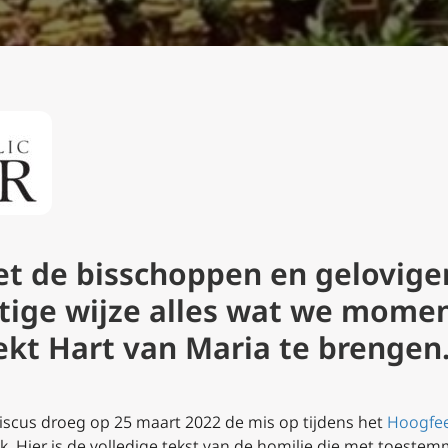
et de bisschoppen en gelovige
htige wijze alles wat we mom
kt Hart van Maria te brengen.
iscus droeg op 25 maart 2022 de mis op tijdens het
Hoogfee
ek. Hier is de volledige tekst van de homilie die met toestem