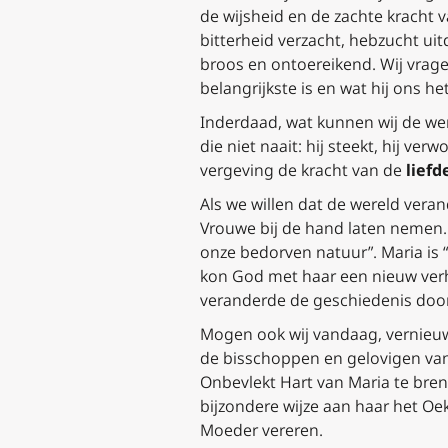
de wijsheid en de zachte kracht v
bitterheid verzacht, hebzucht uit
broos en ontoereikend. Wij vrage
belangrijkste is en wat hij ons he
Inderdaad, wat kunnen wij de wer
die niet naait: hij steekt, hij ve
vergeving de kracht van de
liefd
Als we willen dat de wereld ver
Vrouwe bij de hand laten nemen
onze bedorven natuur”. Maria is “
kon God met haar een nieuw verh
veranderde de geschiedenis door 
Mogen ook wij vandaag, vernieuw
de bisschoppen en gelovigen van
Onbevlekt Hart van Maria te bren
bijzondere wijze aan haar het Oe
Moeder vereren.