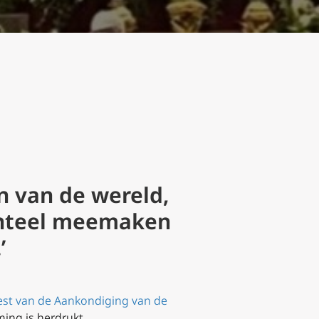
n van de wereld,
enteel meemaken
’
st van de Aankondiging van de
ming is herdrukt.