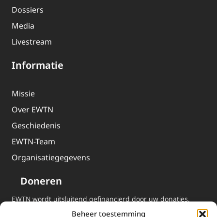
Dossiers
Media
Livestream
Informatie
Missie
Over EWTN
Geschiedenis
EWTN-Team
Organisatiegegevens
Doneren
EWTN wordt uitsluitend gefinancierd door uw donaties.
Wij ontvangen bewust geen advertentie-inkomsten of
Beheer toestemming