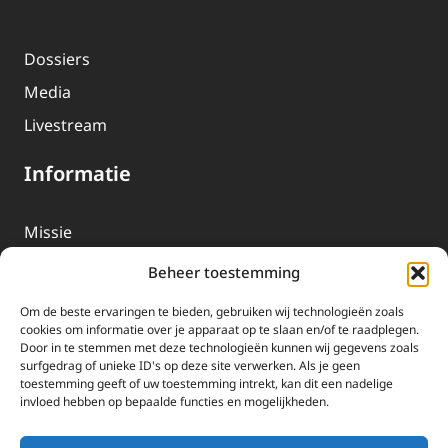
Dossiers
Media
Livestream
Informatie
Missie
Over EWTN
Beheer toestemming
Geschiedenis
Om de beste ervaringen te bieden, gebruiken wij technologieën zoals
EWTN-Team
cookies om informatie over je apparaat op te slaan en/of te raadplegen.
Door in te stemmen met deze technologieën kunnen wij gegevens zoals
Organisatiegegevens
surfgedrag of unieke ID's op deze site verwerken. Als je geen
toestemming geeft of uw toestemming intrekt, kan dit een nadelige
invloed hebben op bepaalde functies en mogelijkheden.
Doneren