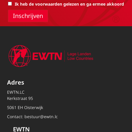
Ik heb de voorwaarden gelezen en ga ermee akkoord
Adres
EWTN.LC
Kerkstraat 95
5061 EH Oisterwijk
Contact:
bestuur@ewtn.lc
EWTN