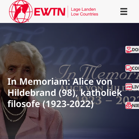
CO
DO
CO
In Memoriam: Alice von
LI
Hildebrand (98), katholiek
filosofe (1923-2022)
NI